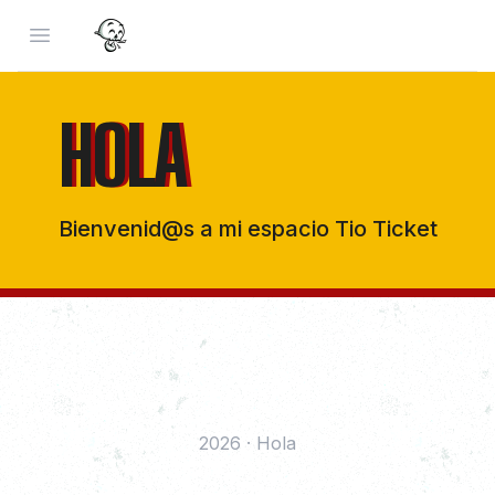
Open menu
HOLA
HOLA
Bienvenid@s a mi espacio Tio Ticket
2026
·
Hola