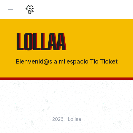
Open menu
LOLLAA
LOLLAA
Bienvenid@s a mi espacio Tio Ticket
2026
·
Lollaa