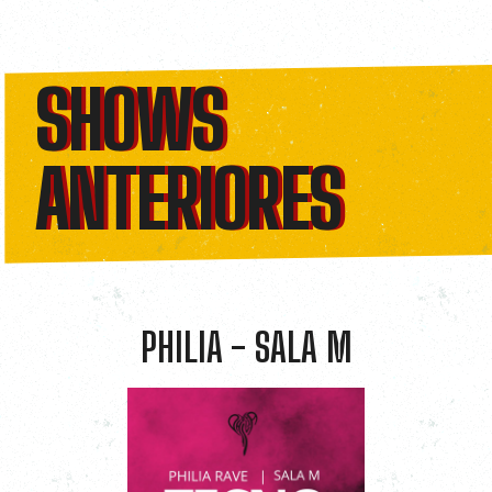
SHOWS
SHOWS
ANTERIORES
ANTERIORES
PHILIA - SALA M