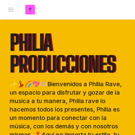
Open menu
PHILIA
PHILIA
PRODUCCIONES
PRODUCCIONES
✨💃🌈💖🫶🏼Bienvenidos a Philia Rave,
un espacio para disfrutar y gozar de la
musica a tu manera, Philia rave lo
hacemos todos los presentes, Philia es
un momento para conectar con la
música, con los demás y con nosotros
mismos. 📍Aquí no importa tu estilo, tu