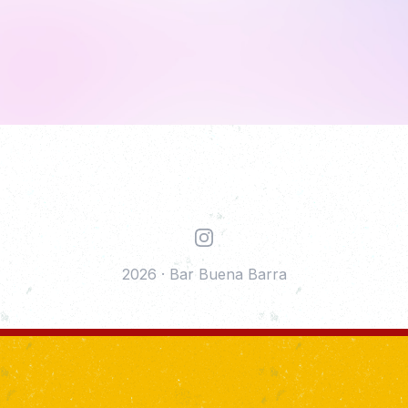
Instagram
2026
·
Bar Buena Barra