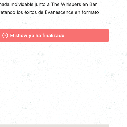
nada inolvidable junto a The Whispers en Bar
retando los éxitos de Evanescence en formato
El show ya ha finalizado