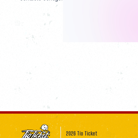
2026
Tío Ticket