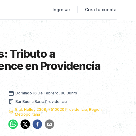
Ingresar
Crea tu cuenta
: Tributo a
nce en Providencia
ow
domingo 16 de febrero, 00:30hrs
Domingo 16 De Febrero, 00:30hrs
Bar Buena Barra Providencia
Nombre dirección
Gral. Holley 2308, 7510020 Providencia, Región
Metropolitana
Dirección