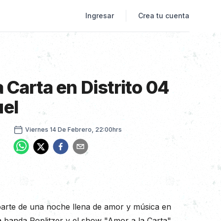
Ingresar
Crea tu cuenta
 Carta en Distrito 04
el
ow
viernes 14 de febrero, 22:00hrs
Viernes 14 De Febrero, 22:00hrs
parte de una noche llena de amor y música en
la banda Poplitzer y el show "Amor a la Carta".