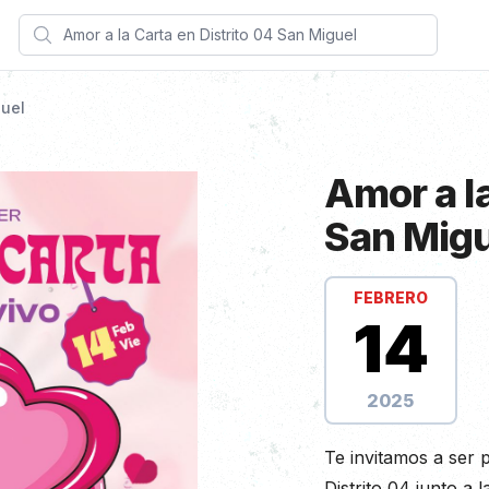
Search
guel
Amor a la
San Migu
Información de Sh
FEBRERO
14
2025
Descripción
Te invitamos a ser 
Distrito 04 junto a 