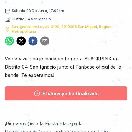
sábado 28 de junio, 17:00hrs
Sábado 28 De Junio, 17:00hrs
Distrito 04 San Ignacio
Nombre dirección
San Ignacio de Loyola 3199, 8910086 San Miguel, Región
Metropolitana
Dirección
Descripción
Ven a vivir una jornada en honor a BLACKPINK en
Distrito 04 San Ignacio junto al Fanbase oficial de la
banda. Te esperamos!
El show ya ha finalizado
Detalles
¡Bienvenid@s a la Fiesta Blackpink!
Un día para disfrutar, bailar y cantar con todo.