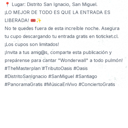
📍 Lugar: Distrito San Ignacio, San Miguel.
¡LO MEJOR DE TODO ES QUE LA ENTRADA ES 
LIBERADA! 🎟️✨
No te quedes fuera de esta increíble noche. Asegura 
tu cupo descargando tu entrada gratis en tioticket.cl. 
¡Los cupos son limitados!
¡Invita a tus amig@s, comparte esta publicación y 
prepárense para cantar "Wonderwall" a todo pulmón!
#TheMasterplan #TributoOasis #Oasis 
#DistritoSanIgnacio #SanMiguel #Santiago 
#PanoramaGratis #MúsicaEnVivo #ConciertoGratis 
#AgendaSantiago #EntradaLiberada #TioTicket 
#Britpop #Rock