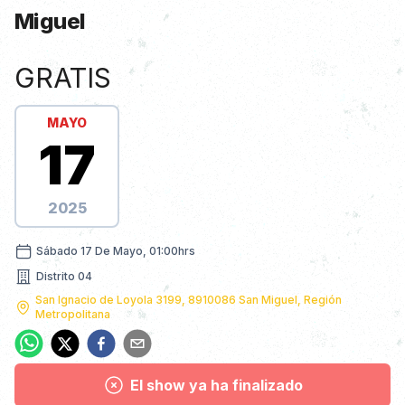
Miguel
Información de Show
GRATIS
MAYO
17
2025
sábado 17 de mayo, 01:00hrs
Sábado 17 De Mayo, 01:00hrs
Distrito 04
Nombre dirección
San Ignacio de Loyola 3199, 8910086 San Miguel, Región
Metropolitana
Dirección
El show ya ha finalizado