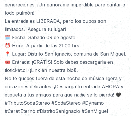
generaciones. ¡Un panorama imperdible para cantar a 
todo pulmón!
La entrada es LIBERADA, pero los cupos son 
limitados. ¡Asegura tu lugar!
🗓️ Fecha: Sábado 09 de agosto
⏰ Hora: A partir de las 21:00 hrs.
📍 Lugar: Distrito San Ignacio, comuna de San Miguel.
🎟️ Entrada: ¡GRATIS! Solo debes descargarla en 
tioticket.cl (¡Link en nuestra bio!).
No te quedes fuera de esta noche de música ligera y 
corazones delirantes. ¡Descarga tu entrada AHORA y 
etiqueta a tus amigos para que nadie se lo pierda! 🖤
#TributoSodaStereo #SodaStereo #Dynamo 
#CeratiEterno #DistritoSanIgnacio #SanMiguel 
#PanoramaSantiago #MusicaEnVivo #EntradaLiberada 
#TioTicket #GraciasTotales #RockLatino 