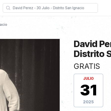
Search
nacio
David Per
Distrito 
Información de Sh
GRATIS
JULIO
31
2025