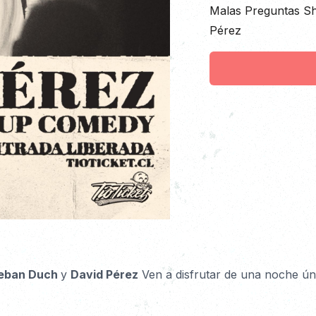
Descripción
Malas Preguntas Sh
Pérez
eban Duch 
y 
David Pérez
 Ven a disfrutar de una noche úni