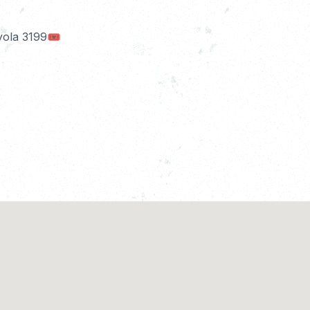
yola 3199🎟️