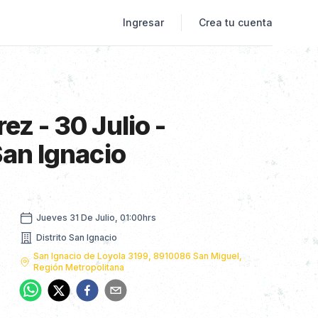
Ingresar
Crea tu cuenta
ez - 30 Julio -
San Ignacio
ow
jueves 31 de julio, 01:00hrs
Jueves 31 De Julio, 01:00hrs
Distrito San Ignacio
Nombre dirección
San Ignacio de Loyola 3199, 8910086 San Miguel,
Región Metropolitana
Dirección