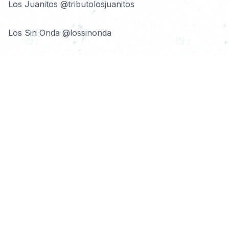
Los Juanitos @tributolosjuanitos
Los Sin Onda @lossinonda
Dos bandas, una misión: rendir homenaje a Chancho 
en Piedra con toda la energía y locura marrana que 
los caracteriza.
🎉 Una fiesta para fanáticos hecha por fanáticos 🐷 
¡No te lo pierdas!
Asegura tu entrada!
Compartir Show