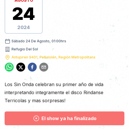
AGOSTO
24
2024
sábado 24 de agosto, 01:00hrs
Sábado 24 De Agosto, 01:00hrs
Refugio Del Sol
Nombre dirección
Antupiren 9401, Peñalolén, Región Metropolitana
Dirección
Descripción
Los Sin Onda celebran su primer año de vida
interpretando integramente el disco Rindanse
Terricolas y mas sorpresas!
El show ya ha finalizado